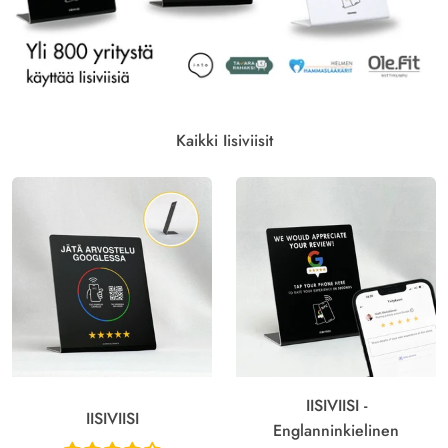
Kaikki Iisiviisit
IISIVIISI -
IISIVIISI
Englanninkielinen